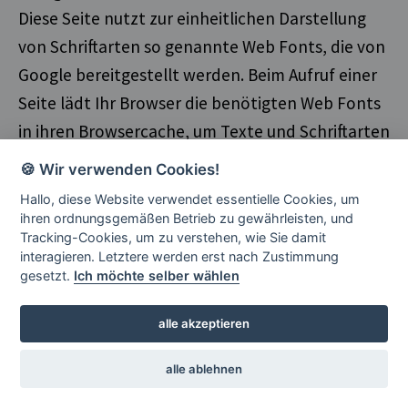
Diese Seite nutzt zur einheitlichen Darstellung
von Schriftarten so genannte Web Fonts, die von
Google bereitgestellt werden. Beim Aufruf einer
Seite lädt Ihr Browser die benötigten Web Fonts
in ihren Browsercache, um Texte und Schriftarten
korrekt anzuzeigen. Wenn Ihr Browser Web Fonts
🍪 Wir verwenden Cookies!
nicht unterstützt, wird eine Standardschrift von
Hallo, diese Website verwendet essentielle Cookies, um
Ihrem Computer genutzt.
ihren ordnungsgemäßen Betrieb zu gewährleisten, und
Tracking-Cookies, um zu verstehen, wie Sie damit
Weitere Informationen zu Google Web Fonts
interagieren. Letztere werden erst nach Zustimmung
finden Sie unter
gesetzt.
Ich möchte selber wählen
https://developers.google.com/fonts/faq
und in
alle akzeptieren
der Datenschutzerklärung von Google:
https://www.google.com/policies/privacy/
alle ablehnen